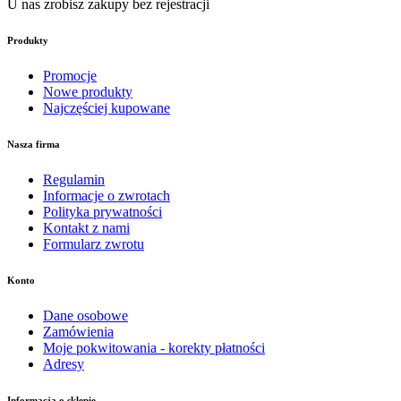
U nas zrobisz zakupy bez rejestracji
Produkty
Promocje
Nowe produkty
Najczęściej kupowane
Nasza firma
Regulamin
Informacje o zwrotach
Polityka prywatności
Kontakt z nami
Formularz zwrotu
Konto
Dane osobowe
Zamówienia
Moje pokwitowania - korekty płatności
Adresy
Informacja o sklepie