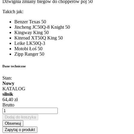
Dźwignia zmiany biegów do chopperów poj 50
Takich jak:
Benzer Texas 50
Jincheng JC50Q-8 Knight 50
Kingway King 50
Kinroad XT50Q King 50
Leike LK50Q-3
Motobi Łoś 50
Zipp Ranger 50
Dane techniczne
Stan:
Nowy
KATALOG
silnik
64,40 zł
Brutto
Dodaj do koszyka
Obserwuj
Zapytaj o produkt