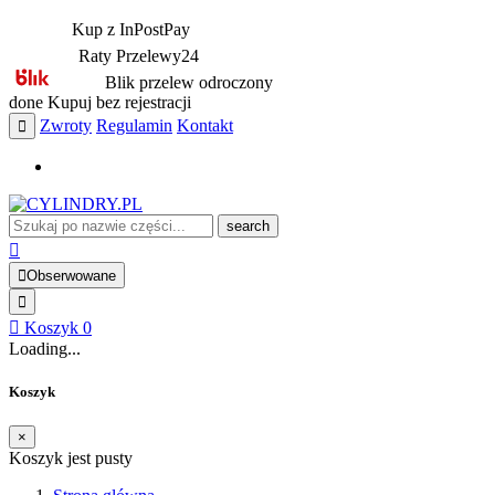
Kup z InPostPay
Raty Przelewy24
Blik przelew odroczony
done
Kupuj bez rejestracji
Zwroty
Regulamin
Kontakt
search
Obserwowane
Koszyk
0
Loading...
Koszyk
×
Koszyk jest pusty