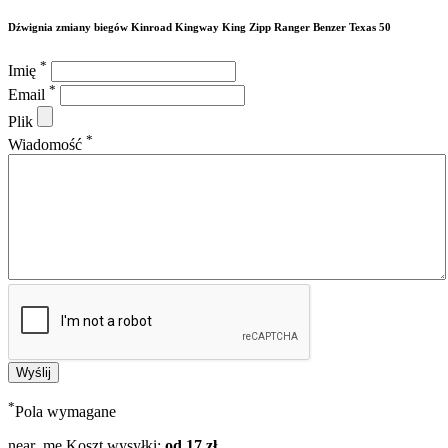
Dźwignia zmiany biegów Kinroad Kingway King Zipp Ranger Benzer Texas 50
*
Imię
*
Email
Plik
*
Wiadomość
*
Pola wymagane
near_me
Koszt wysyłki:
od 17 zł