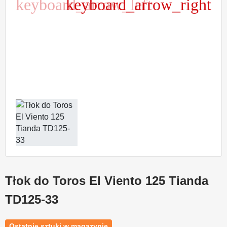
keyboard_arrow_left
keyboard_arrow_right
Poprzedni
Następny
Tłok do Toros El Viento 125 Tianda
TD125-33
Ostatnie sztuki w magazynie