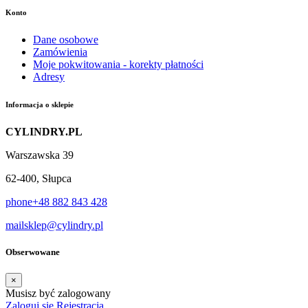
Konto
Dane osobowe
Zamówienia
Moje pokwitowania - korekty płatności
Adresy
Informacja o sklepie
CYLINDRY.PL
Warszawska 39
62-400, Słupca
phone
+48 882 843 428
mail
sklep@cylindry.pl
Obserwowane
×
Musisz być zalogowany
Zaloguj się
Rejestracja