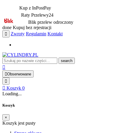
Kup z InPostPay
Raty Przelewy24
Blik przelew odroczony
done
Kupuj bez rejestracji
Zwroty
Regulamin
Kontakt
search
Obserwowane
Koszyk
0
Loading...
Koszyk
×
Koszyk jest pusty