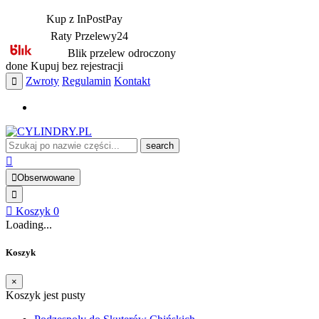
Kup z InPostPay
Raty Przelewy24
Blik przelew odroczony
done
Kupuj bez rejestracji
Zwroty
Regulamin
Kontakt
search
Obserwowane
Koszyk
0
Loading...
Koszyk
×
Koszyk jest pusty