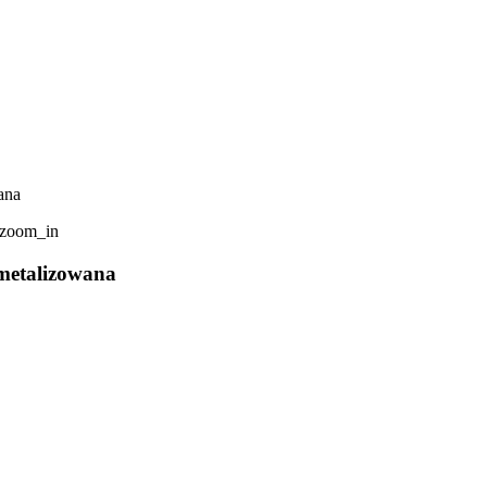
ana
zoom_in
 metalizowana