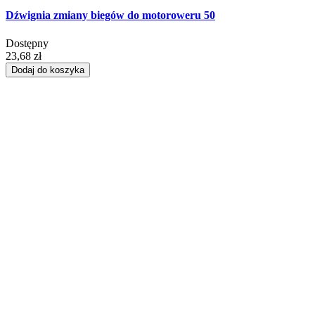
Dźwignia zmiany biegów do motoroweru 50
Dostępny
23,68 zł
Dodaj do koszyka