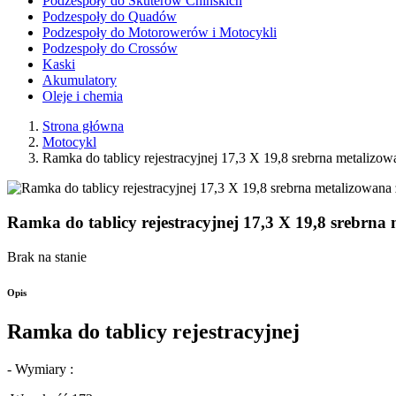
Podzespoły do Skuterów Chińskich
Podzespoły do Quadów
Podzespoły do Motorowerów i Motocykli
Podzespoły do Crossów
Kaski
Akumulatory
Oleje i chemia
Strona główna
Motocykl
Ramka do tablicy rejestracyjnej 17,3 X 19,8 srebrna metalizow
Ramka do tablicy rejestracyjnej 17,3 X 19,8 srebrna
Brak na stanie
Opis
Ramka do tablicy rejestracyjnej
- Wymiary :