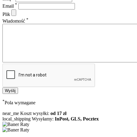
*
Email
Plik
*
Wiadomość
*
Pola wymagane
near_me
Koszt wysyłki:
od 17 zł
local_shipping
Wysyłamy:
InPost, GLS, Pocztex