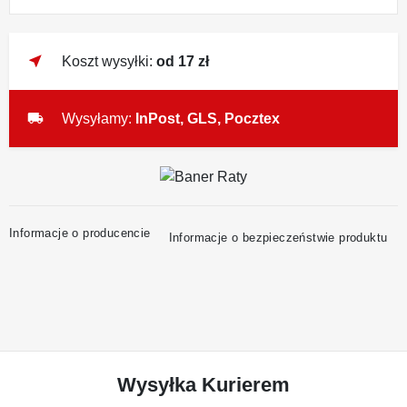
near_me
Koszt wysyłki:
od 17 zł
local_shipping
Wysyłamy:
InPost, GLS, Pocztex
Informacje o producencie
Informacje o bezpieczeństwie produktu
Wysyłka Kurierem