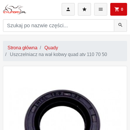
0
search
Strona główna
Quady
Uszczelniacz na wał kobwy quad atv 110 70 50