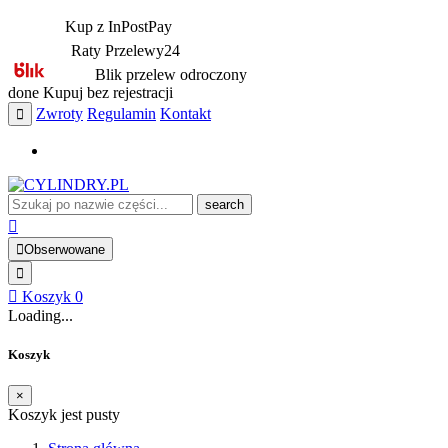
Kup z InPostPay
Raty Przelewy24
Blik przelew odroczony
done
Kupuj bez rejestracji
Zwroty
Regulamin
Kontakt
search
Obserwowane
Koszyk
0
Loading...
Koszyk
×
Koszyk jest pusty