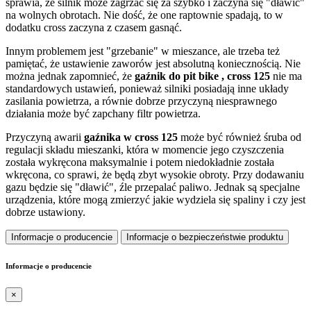
sprawia, że silnik może zagrzać się za szybko i zaczyna się "dławić"
na wolnych obrotach. Nie dość, że one raptownie spadają, to w
dodatku cross zaczyna z czasem gasnąć.
Innym problemem jest "grzebanie" w mieszance, ale trzeba też
pamiętać, że ustawienie zaworów jest absolutną koniecznością. Nie
można jednak zapomnieć, że
gaźnik do pit bike , cross 125
nie ma
standardowych ustawień, ponieważ silniki posiadają inne układy
zasilania powietrza, a równie dobrze przyczyną niesprawnego
działania może być zapchany filtr powietrza.
Przyczyną awarii
gaźnika w cross 125
może być również śruba od
regulacji składu mieszanki, która w momencie jego czyszczenia
została wykręcona maksymalnie i potem niedokładnie została
wkręcona, co sprawi, że będą zbyt wysokie obroty. Przy dodawaniu
gazu będzie się "dławić", źle przepalać paliwo. Jednak są specjalne
urządzenia, które mogą zmierzyć jakie wydziela się spaliny i czy jest
dobrze ustawiony.
Informacje o producencie
Informacje o bezpieczeństwie produktu
Informacje o producencie
×