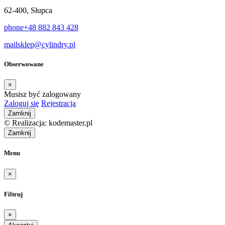
62-400, Słupca
phone
+48 882 843 428
mail
sklep@cylindry.pl
Obserwowane
×
Musisz być zalogowany
Zaloguj się
Rejestracja
Zamknij
© Realizacja: kodemaster.pl
Zamknij
Menu
×
Filtruj
×