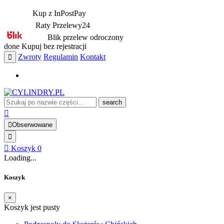
Kup z InPostPay
Raty Przelewy24
Blik przelew odroczony
done
Kupuj bez rejestracji
Zwroty
Regulamin
Kontakt
search
Obserwowane
Koszyk
0
Loading...
Koszyk
×
Koszyk jest pusty