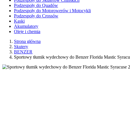
Podzespoły do Skuterów Chińskich
Podzespoły do Quadów
Podzespoły do Motorowerów i Motocykli
Podzespoły do Crossów
Kaski
Akumulatory
Oleje i chemia
Strona główna
Skutery
BENZER
Sportowy tłumik wydechowy do Benzer Florida Mastic Syra