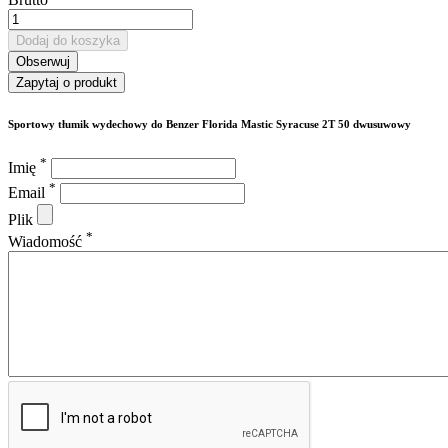
Dodaj do koszyka
Obserwuj
Zapytaj o produkt
Sportowy tłumik wydechowy do Benzer Florida Mastic Syracuse 2T 50 dwusuwowy
*
Imię
*
Email
Plik
*
Wiadomość