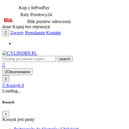
Kup z InPostPay
Raty Przelewy24
Blik przelew odroczony
done
Kupuj bez rejestracji
Zwroty
Regulamin
Kontakt
search
Obserwowane
Koszyk
0
Loading...
Koszyk
×
Koszyk jest pusty