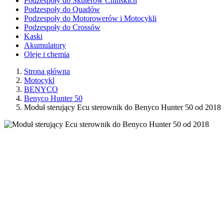
Podzespoły do Skuterów Chińskich
Podzespoły do Quadów
Podzespoły do Motorowerów i Motocykli
Podzespoły do Crossów
Kaski
Akumulatory
Oleje i chemia
Strona główna
Motocykl
BENYCO
Benyco Hunter 50
Moduł sterujący Ecu sterownik do Benyco Hunter 50 od 2018