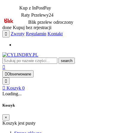
Kup z InPostPay
Raty Przelewy24
Blik przelew odroczony
done
Kupuj bez rejestracji
Zwroty
Regulamin
Kontakt
search
Obserwowane
Koszyk
0
Loading...
Koszyk
×
Koszyk jest pusty