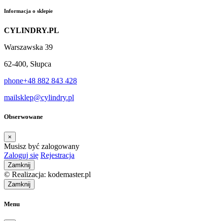
Informacja o sklepie
CYLINDRY.PL
Warszawska 39
62-400, Słupca
phone
+48 882 843 428
mail
sklep@cylindry.pl
Obserwowane
×
Musisz być zalogowany
Zaloguj się
Rejestracja
Zamknij
© Realizacja: kodemaster.pl
Zamknij
Menu