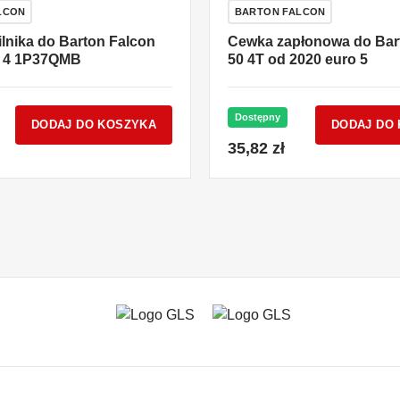
LCON
BARTON FALCON
lnika do Barton Falcon
Cewka zapłonowa do Bar
o 4 1P37QMB
50 4T od 2020 euro 5
Dostępny
DODAJ DO KOSZYKA
DODAJ DO
35,82 zł