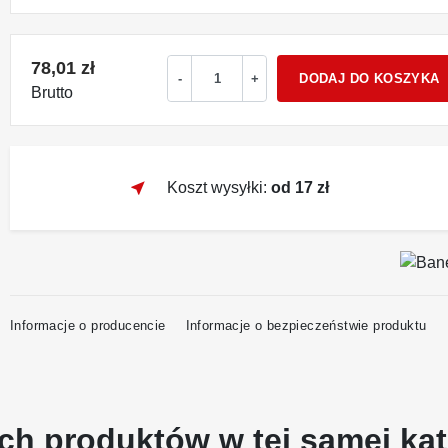
78,01 zł
DODAJ DO KOSZYKA
-
+
Brutto
near_me
Koszt wysyłki:
od 17 zł
Informacje o producencie
Informacje o bezpieczeństwie produktu
ch produktów w tej samej kat