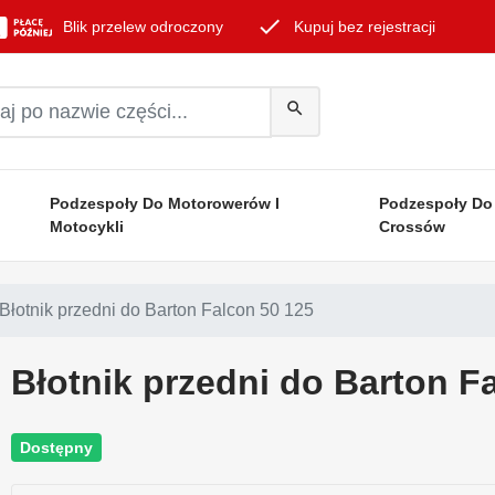
done
Blik przelew odroczony
Kupuj bez rejestracji
search
Podzespoły Do Motorowerów I
Podzespoły Do
Motocykli
Crossów
Błotnik przedni do Barton Falcon 50 125
Błotnik przedni do Barton F
Dostępny