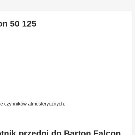
on 50 125
e czynników atmosferycznych.
tnik przedni do Barton Falcon