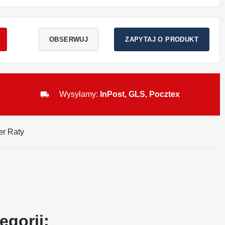
OBSERWUJ
ZAPYTAJ O PRODUKT
local_shipping
Wysyłamy:
InPost, GLS, Pocztex
egorii: