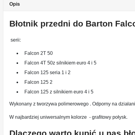
Opis
Błotnik przedni do Barton Falc
serii:
Falcon 2T 50
Falcon 4T 50z silnikiem euro 4 i 5
Falcon 125 seria 1 i 2
Falcon 125 2
Falcon 125 z silnikiem euro 4 i 5
Wykonany z tworzywa polimerowego . Odporny na działani
W najbardziej uniwersalnym kolorze - grafitowy połysk.
Dlaczego warto kupić u nas bło