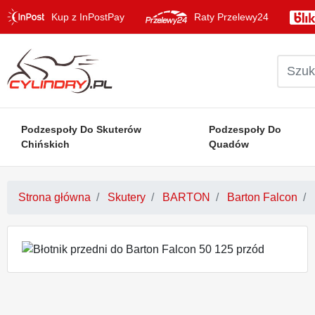
Kup z InPostPay
Raty Przelewy24
Podzespoły Do Skuterów
Podzespoły Do
Chińskich
Quadów
Strona główna
Skutery
BARTON
Barton Falcon