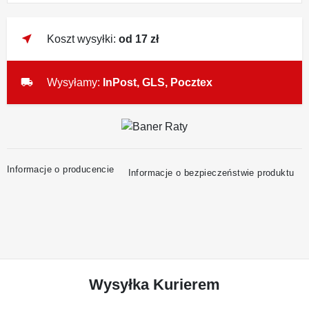
near_me
Koszt wysyłki:
od 17 zł
local_shipping
Wysyłamy:
InPost, GLS, Pocztex
Informacje o producencie
Informacje o bezpieczeństwie produktu
Wysyłka Kurierem