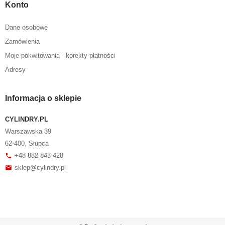
Konto
Dane osobowe
Zamówienia
Moje pokwitowania - korekty płatności
Adresy
Informacja o sklepie
CYLINDRY.PL
Warszawska 39
62-400, Słupca
+48 882 843 428
phone
sklep@cylindry.pl
mail