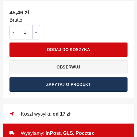
45,46 zł
Brutto
-
+
DODAJ DO KOSZYKA
OBSERWUJ
ZAPYTAJ O PRODUKT
near_me
Koszt wysyłki:
od 17 zł
local_shipping
Wysyłamy:
InPost, GLS, Pocztex