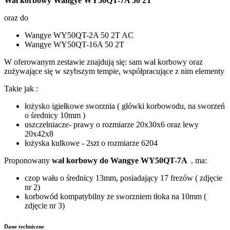
Wał korbowy Wangye WY50QT-7A 50 2T
oraz do
Wangye WY50QT-2A 50 2T AC
Wangye WY50QT-16A 50 2T
W oferowanym zestawie znajdują się: sam wał korbowy oraz
zużywające się w szybszym tempie, współpracujące z nim elementy
Takie jak :
łożysko igiełkowe sworznia ( główki korbowodu, na sworzeń
o średnicy 10mm )
uszczelniacze- prawy o rozmiarze 20x30x6 oraz lewy
20x42x8
łożyska kulkowe - 2szt o rozmiarze 6204
Proponowany
wał korbowy do Wangye WY50QT-7A
, ma:
czop wału o średnicy 13mm, posiadający 17 frezów ( zdjęcie
nr 2)
korbowód kompatybilny ze sworzniem tłoka na 10mm (
zdjęcie nr 3)
Dane techniczne