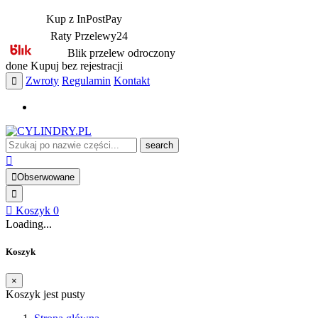
Kup z InPostPay
Raty Przelewy24
Blik przelew odroczony
done
Kupuj bez rejestracji
Zwroty
Regulamin
Kontakt
search
Obserwowane
Koszyk
0
Loading...
Koszyk
×
Koszyk jest pusty