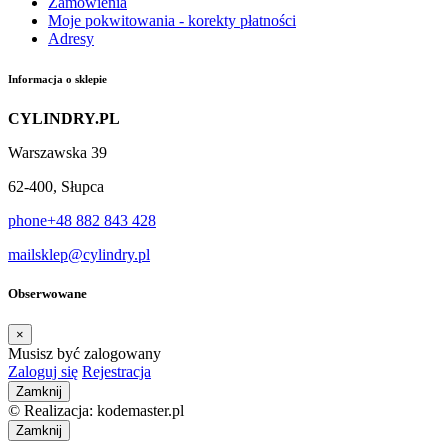
Zamówienia
Moje pokwitowania - korekty płatności
Adresy
Informacja o sklepie
CYLINDRY.PL
Warszawska 39
62-400, Słupca
phone
+48 882 843 428
mail
sklep@cylindry.pl
Obserwowane
×
Musisz być zalogowany
Zaloguj się
Rejestracja
Zamknij
© Realizacja: kodemaster.pl
Zamknij