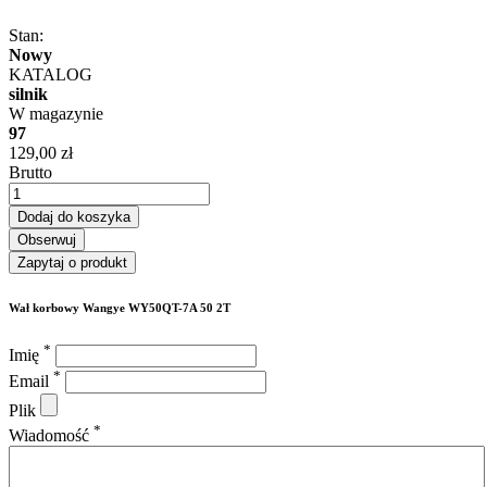
Stan:
Nowy
KATALOG
silnik
W magazynie
97
129,00 zł
Brutto
Dodaj do koszyka
Obserwuj
Zapytaj o produkt
Wał korbowy Wangye WY50QT-7A 50 2T
*
Imię
*
Email
Plik
*
Wiadomość