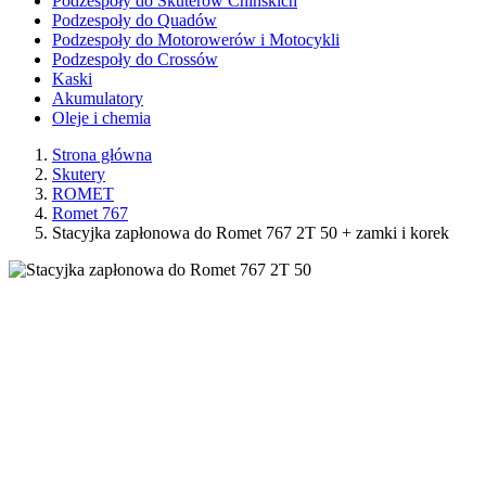
Podzespoły do Skuterów Chińskich
Podzespoły do Quadów
Podzespoły do Motorowerów i Motocykli
Podzespoły do Crossów
Kaski
Akumulatory
Oleje i chemia
Strona główna
Skutery
ROMET
Romet 767
Stacyjka zapłonowa do Romet 767 2T 50 + zamki i korek