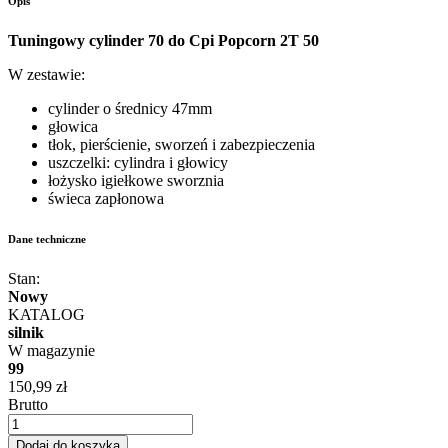
Opis
Tuningowy cylinder 70 do Cpi Popcorn 2T 50
W zestawie:
cylinder o średnicy 47mm
głowica
tłok, pierścienie, sworzeń i zabezpieczenia
uszczelki: cylindra i głowicy
łożysko igiełkowe sworznia
świeca zapłonowa
Dane techniczne
Stan:
Nowy
KATALOG
silnik
W magazynie
99
150,99 zł
Brutto
Dodaj do koszyka