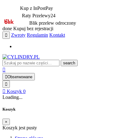
Kup z InPostPay
Raty Przelewy24
Blik przelew odroczony
done
Kupuj bez rejestracji
Zwroty
Regulamin
Kontakt
search
Obserwowane
Koszyk
0
Loading...
Koszyk
×
Koszyk jest pusty