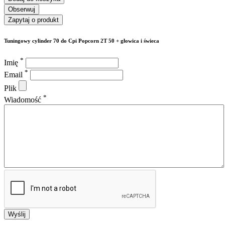
Obserwuj
Zapytaj o produkt
Tuningowy cylinder 70 do Cpi Popcorn 2T 50 + głowica i świeca
*
Imię
*
Email
Plik
*
Wiadomość